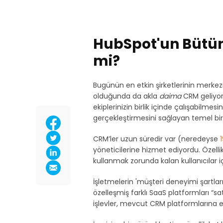
HubSpot'un Bütün
mi?
Bugünün en etkin şirketlerinin merkez
olduğunda da akla
daima
CRM geliyor.
ekiplerinizin birlik içinde çalışabilmesi
gerçekleştirmesini sağlayan temel bir
CRM’ler uzun süredir var (neredeyse
yöneticilerine hizmet ediyordu. Özelli
kullanmak zorunda kalan kullanıcılar iç
İşletmelerin 'müşteri deneyimi şartları'
özelleşmiş farklı SaaS platformları “sa
işlevler, mevcut CRM platformlarına e