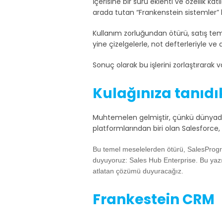
İçerisine bir sürü eklenti ve özellik ka
arada tutan “Frankenstein sistemler” h
Kullanım zorluğundan ötürü, satış tem
yine çizelgelerle, not defterleriyle v
Sonuç olarak bu işlerini zorlaştırarak
Kulağınıza tanıdı
Muhtemelen gelmiştir, çünkü dünyada e
platformlarından biri olan Salesforce, 
Bu temel meselelerden ötürü, SalesProg
duyuyoruz:
Sales Hub Enterprise
. Bu yaz
atlatan çözümü duyuracağız.
Frankestein CRM