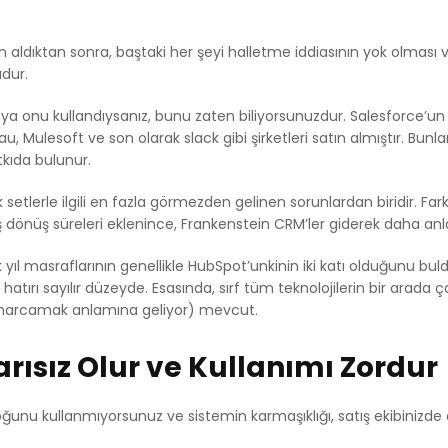
ın aldıktan sonra, baştaki her şeyi halletme iddiasının yok olması 
udur.
eya onu kullandıysanız, bunu zaten biliyorsunuzdur. Salesforce’un
 Mulesoft ve son olarak slack gibi şirketleri satın almıştır. Bunlar,
kıda bulunur.
setlerle ilgili en fazla görmezden gelinen sorunlardan biridir. Far
önüş süreleri eklenince, Frankenstein CRM’ler giderek daha anla
yıl masraflarının genellikle HubSpot’unkinin iki katı olduğunu buld
tırı sayılır düzeyde. Esasında, sırf tüm teknolojilerin bir arada ç
a harcamak anlamına geliyor) mevcut.
arısız Olur ve Kullanımı Zordur
rçoğunu kullanmıyorsunuz ve sistemin karmaşıklığı, satış ekibinizde