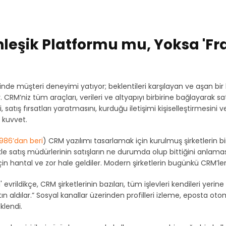
leşik Platformu mu, Yoksa 'Fr
inde müşteri deneyimi yatıyor; beklentileri karşılayan ve aşan b
 CRM’niz tüm araçları, verileri ve altyapıyı birbirine bağlayarak sa
ni, satış fırsatları yaratmasını, kurduğu iletişimi kişiselleştirmesini
 kuvvet.
1986’dan beri
) CRM yazılımı tasarlamak için kurulmuş şirketlerin bi
kle satış müdürlerinin satışların ne durumda olup bittiğini anlama
in hantal ve zor hale geldiler. Modern şirketlerin bugünkü CRM’lerle
 evrildikçe, CRM şirketlerinin bazıları, tüm işlevleri kendileri yeri
tın aldılar.” Sosyal kanallar üzerinden profilleri izleme, eposta ot
klendi.