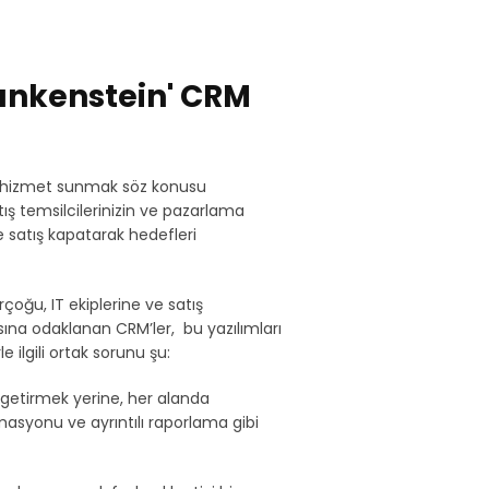
ankenstein' CRM
ir hizmet sunmak söz konusu
tış temsilcilerinizin ve pazarlama
 ve satış kapatarak hedefleri
rçoğu, IT ekiplerine ve satış
sına odaklanan CRM’ler, bu yazılımları
 ilgili ortak sorunu şu:
ne getirmek yerine, her alanda
omasyonu ve ayrıntılı raporlama gibi