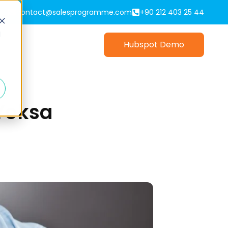
contact@salesprogramme.com
+90 212 403 25 44
d
Hubspot Demo
Yoksa