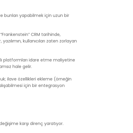
ve bunları yapabilmek için uzun bir
 “Frankenstein” CRM tarihinde,
 yazılımın, kullanıcıları zaten zorlayan
klı platformları idare etme maliyetine
msız hale gelir.
uk; ilave özellikleri ekleme (örneğin
alışabilmesi için bir entegrasyon
 değişime karşı direnç yaratıyor.