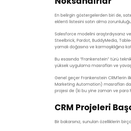
Noksandırlar
En belirgin göstergelerden biri de, sat
eklenti listesini satın alma zorunluluğ
Salesforce modelini araştırdıysanız v
Steelbrick, Pardot, BuddyMedia, Tableau,
yamalı doğasına ve karmaşıklığına kat
Bu esasında “Frankenstein” türü teknik 
yüksek uygulama masrafları ve yavaş d
Genel geçer Frankenstein CRM’lerin ilk 
Marketing Automation) masrafları da ha
projesi de (ki bu yine zaman ve par
CRM Projeleri Baş
Bir bakarsınız, sunulan özelliklerin bi