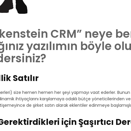
nkenstein CRM” neye be
ığınız yazılımın böyle o
dersiniz?
ik Satılır
ğerleri) size hemen hemen her şeyi yapmayı vaat ederler. Bunun 
dinamik ihtiyaçlarını karşılamaya odaklı bütçe yöneticilerinden ve 
tişemeyince de şirket satın alarak eklentiler edinmeye başlamışla
Gerektirdikleri için Şaşırtıcı D