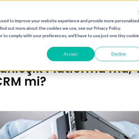
used to improve your website experience and provide more personalize
retler
Kaynaklar
İletişim
find out more about the cookies we use, see our Privacy Policy.
r to comply with your preferences, we'll have to use just one tiny cookie
Accept
Decline
ünleşik Platformu mu, 
 CRM mi?