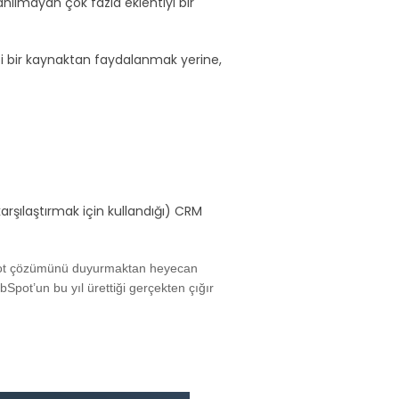
lanılmayan çok fazla eklentiyi bir
zi bir kaynaktan faydalanmak yerine,
rşılaştırmak için kullandığı) CRM
Spot çözümünü duyurmaktan heyecan
pot’un bu yıl ürettiği gerçekten çığır