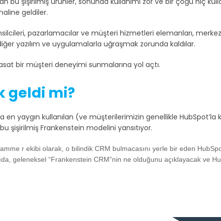
tılan bu şişirilmiş ürünler, sonunda kullanımı zor ve bir çoğu hiç kul
aline geldiler.
silcileri, pazarlamacılar ve müşteri hizmetleri elemanları, merke
e diğer yazılım ve uygulamalarla uğraşmak zorunda kaldılar.
 vasat bir müşteri deneyimi sunmalarına yol açtı.
k geldi mi?
n yaygın kullanılan (ve müşterilerimizin genellikle HubSpot’la ka
bu şişirilmiş Frankenstein modelini yansıtıyor.
ramme r ekibi olarak, o bilindik CRM bulmacasını yerle bir eden Hub
ıda, geleneksel “Frankenstein CRM”nin ne olduğunu açıklayacak ve HubS