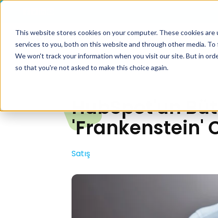
This website stores cookies on your computer. These cookies are 
Servi̇sler
Hubspot
Üc
services to you, both on this website and through other media. To 
We won't track your information when you visit our site. But in orde
so that you're not asked to make this choice again.
HubSpot'un Büt
'Frankenstein'
Satış